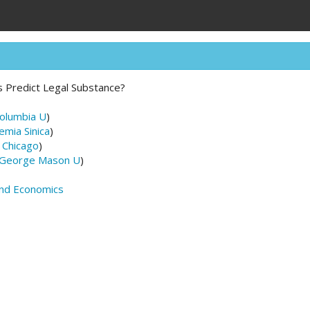
s Predict Legal Substance?
olumbia U
)
emia Sinica
)
 Chicago
)
George Mason U
)
and Economics