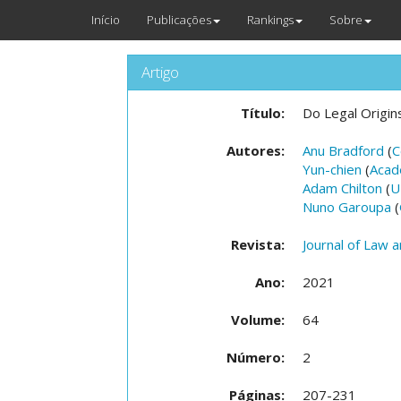
Início
Publicações
Rankings
Sobre
Artigo
Título:
Do Legal Origin
Autores:
Anu Bradford
(
C
Yun-chien
(
Acad
Adam Chilton
(
U
Nuno Garoupa
(
Revista:
Journal of Law 
Ano:
2021
Volume:
64
Número:
2
Páginas:
207-231