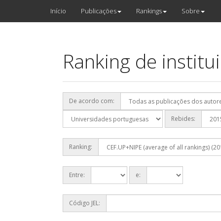
Início
Publicações
Rankings
Sobre
Ranking de institu
De acordo com:
Rebides:
Ranking:
Entre:
e:
Código JEL: