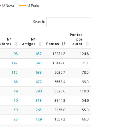
U Nova
U Porto
Search:
Pontos
Nº
Nº
por
utores
artigos
Pontos
autor
98
657
12234.2
124.8
147
843
10449.0
71.1
115
633
9030.7
78.5
66
477
6553.4
99.3
49
290
5828.6
119.0
70
313
3844.3
54.9
59
265
3265.0
55.3
28
129
1857.2
66.3