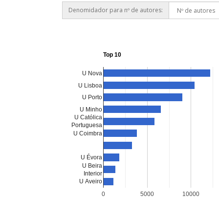
Denomidador para nº de autores:
Top 10
U Nova
U Lisboa
U Porto
U Minho
U Católica
Portuguesa
U Coimbra
U Évora
U Beira
Interior
U Aveiro
0
5000
10000