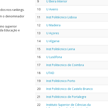
9
U Beira Interior
10
U Aveiro
dos nos rankings.
com o denominador
11
Inst Politécnico Lisboa
12
U Madeira
sino superior
 da Educação e
13
U Açores
14
U Algarve
15
Inst Politécnico Leiria
16
U Lusófona
17
Inst Politecnico de Coimbra
18
UTAD
19
Inst Politécnico Porto
20
Inst Politécnico de Castelo Branco
21
Inst Politécnico de Portalegre
22
Instituto Superior de Ciências da