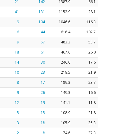
21
142
1387.9
66.1
41
131
1152.9
28.1
9
104
1046.6
116.3
6
44
616.4
102.7
9
57
483.3
53.7
18
61
467.6
26.0
14
30
246.0
17.6
10
23
219.5
21.9
8
17
189.3
23.7
9
26
149.3
16.6
12
19
141.1
11.8
5
15
108.9
21.8
3
18
105.9
35.3
2
8
74.6
37.3