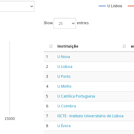
U Lisboa
Show
entries
Instituição
a
1
U Nova
2
U Lisboa
3
U Porto
4
U Minho
5
U Católica Portuguesa
6
U Coimbra
7
ISCTE - Instituto Universitário de Lisboa
15000
8
U Évora