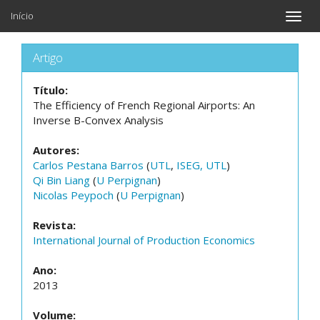
Início
Toggle
naviga
Artigo
Título:
The Efficiency of French Regional Airports: An
Inverse B-Convex Analysis
Autores:
Carlos Pestana Barros
(
UTL
,
ISEG, UTL
)
Qi Bin Liang
(
U Perpignan
)
Nicolas Peypoch
(
U Perpignan
)
Revista:
International Journal of Production Economics
Ano:
2013
Volume: