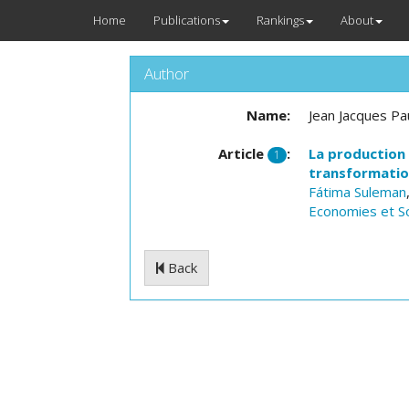
Home
Publications
Rankings
About
Author
Name:
Jean Jacques Pa
Article
:
La production 
1
transformation
Fátima Suleman
Economies et S
Back