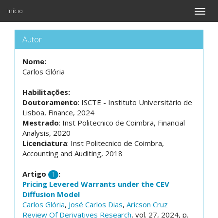
Início
Toggle
naviga
Autor
Nome:
Carlos Glória
Habilitações:
Doutoramento
: ISCTE - Instituto Universitário de
Lisboa, Finance, 2024
Mestrado
: Inst Politecnico de Coimbra, Financial
Analysis, 2020
Licenciatura
: Inst Politecnico de Coimbra,
Accounting and Auditing, 2018
Artigo
:
1
Pricing Levered Warrants under the CEV
Diffusion Model
Carlos Glória
,
José Carlos Dias
,
Aricson Cruz
Review Of Derivatives Research
, vol. 27, 2024, p.