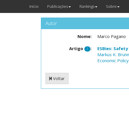
Início
Publicações
Rankings
Sobre
Autor
Nome:
Marco Pagano
Artigo
:
ESBies: Safety
1
Markus K. Brun
Economic Policy
Voltar