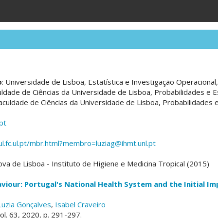
o
: Universidade de Lisboa, Estatística e Investigação Operacional
uldade de Ciências da Universidade de Lisboa, Probabilidades e E
Faculdade de Ciências da Universidade de Lisboa, Probabilidades e
pt
l.fc.ul.pt/mbr.html?membro=luziag@ihmt.unl.pt
va de Lisboa - Instituto de Higiene e Medicina Tropical (2015)
aviour: Portugal's National Health System and the Initial I
Luzia Gonçalves
,
Isabel Craveiro
vol. 63, 2020, p. 291-297.