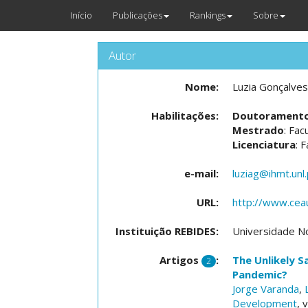
Início
Publicações
Rankings
Sobre
Autor
Nome:
Luzia Gonçalves
Habilitações:
Doutorament
Mestrado
: Fac
Licenciatura
: 
e-mail:
luziag@ihmt.unl.
URL:
http://www.ceau
Instituição REBIDES:
Universidade No
Artigos
:
The Unlikely S
2
Pandemic?
Jorge Varanda
,
Development
, 