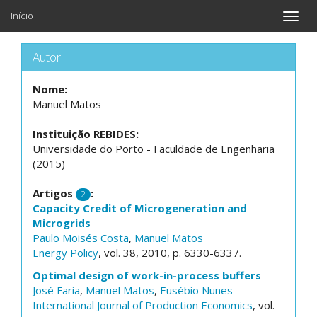
Início
Toggle
naviga
Autor
Nome:
Manuel Matos
Instituição REBIDES:
Universidade do Porto - Faculdade de Engenharia
(2015)
Artigos
:
2
Capacity Credit of Microgeneration and
Microgrids
Paulo Moisés Costa
,
Manuel Matos
Energy Policy
, vol. 38, 2010, p. 6330-6337.
Optimal design of work-in-process buffers
José Faria
,
Manuel Matos
,
Eusébio Nunes
International Journal of Production Economics
, vol.