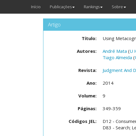
Início
Publicações
Rankings
Sobre
Artigo
Título:
Using Metacogni
Autores:
André Mata
(
U 
Tiago Almeida
(
Revista:
Judgment And D
Ano:
2014
Volume:
9
Páginas:
349-359
Códigos JEL:
D12 - Consumer 
D83 - Search; L