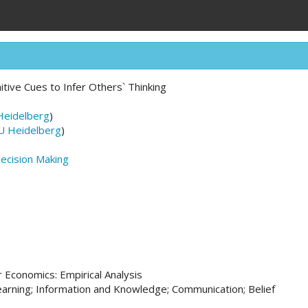
tive Cues to Infer Others` Thinking
Heidelberg
)
U Heidelberg
)
ecision Making
Economics: Empirical Analysis
earning; Information and Knowledge; Communication; Belief