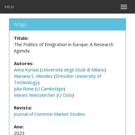
Início
Toggle
naviga
Artigo
Título:
The Politics of Emigration in Europe: A Research
Agenda
Autores:
Anna Kyriazi
(
Università degli Studi di Milano
)
Mariana S. Mendes
(
Dresden University of
Technology
)
Julia Rone
(
U Cambridge
)
Manes Weisskircher
(
U Oslo
)
Revista:
Journal of Common Market Studies
Ano:
2023