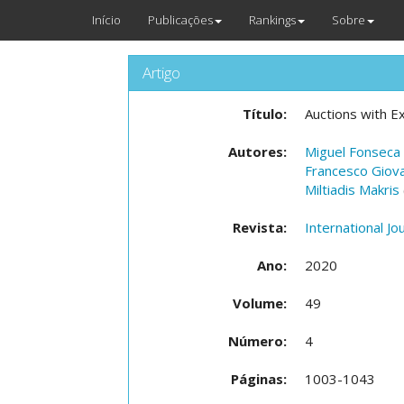
Início
Publicações
Rankings
Sobre
Artigo
Título:
Auctions with E
Autores:
Miguel Fonseca
Francesco Giov
Miltiadis Makris
Revista:
International J
Ano:
2020
Volume:
49
Número:
4
Páginas:
1003-1043