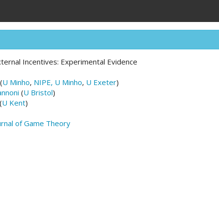
xternal Incentives: Experimental Evidence
(
U Minho
,
NIPE, U Minho
,
U Exeter
)
annoni
(
U Bristol
)
(
U Kent
)
ournal of Game Theory