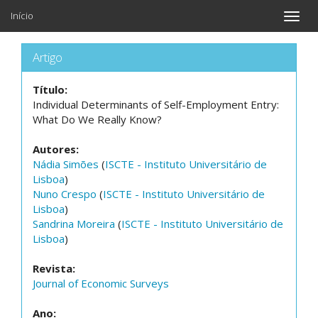
Início
Toggle
naviga
Artigo
Título:
Individual Determinants of Self-Employment Entry:
What Do We Really Know?
Autores:
Nádia Simões
(
ISCTE - Instituto Universitário de
Lisboa
)
Nuno Crespo
(
ISCTE - Instituto Universitário de
Lisboa
)
Sandrina Moreira
(
ISCTE - Instituto Universitário de
Lisboa
)
Revista:
Journal of Economic Surveys
Ano: