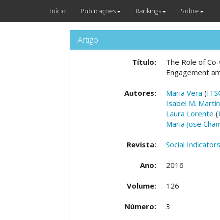
Início
Publicações
Rankings
Sobre
Artigo
Título:
The Role of Co-
Engagement amo
Autores:
Maria Vera
(
ITS
Isabel M. Marti
Laura Lorente
(
Maria Jose Cha
Revista:
Social Indicato
Ano:
2016
Volume:
126
Número:
3