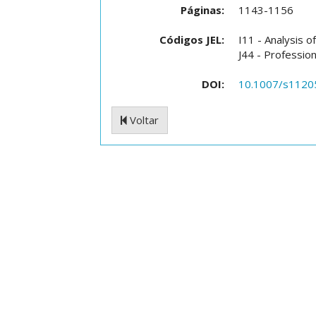
Páginas:
1143-1156
Códigos JEL:
I11 - Analysis 
J44 - Professio
DOI:
10.1007/s1120
Voltar