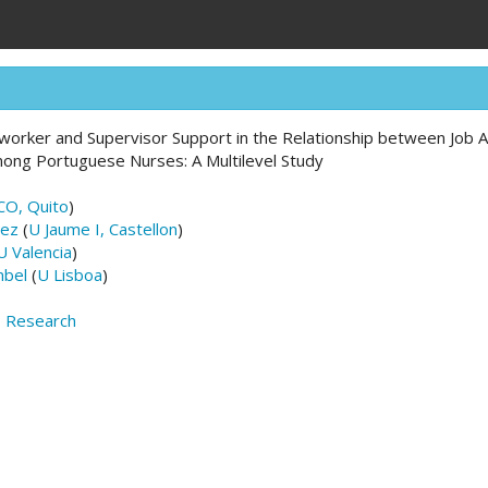
worker and Supervisor Support in the Relationship between Job
ng Portuguese Nurses: A Multilevel Study
CO, Quito
)
nez
(
U Jaume I, Castellon
)
U Valencia
)
mbel
(
U Lisboa
)
rs Research