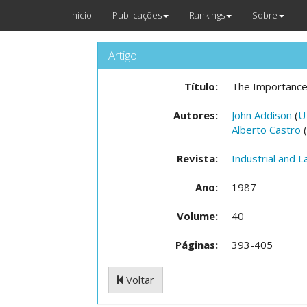
Início
Publicações
Rankings
Sobre
Artigo
Título:
The Importance 
Autores:
John Addison
(
U
Alberto Castro
(
Revista:
Industrial and 
Ano:
1987
Volume:
40
Páginas:
393-405
Voltar