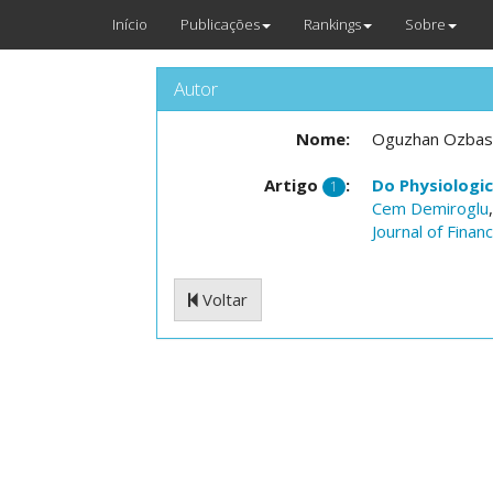
Início
Publicações
Rankings
Sobre
Autor
Nome:
Oguzhan Ozbas
Artigo
:
Do Physiologic
1
Cem Demiroglu
Journal of Finan
Voltar