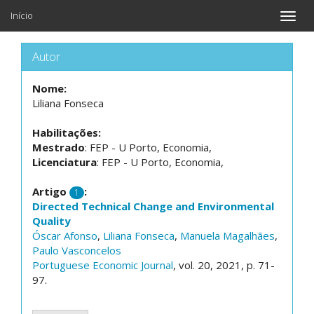
Início
Toggle
naviga
Autor
Nome:
Liliana Fonseca
Habilitações:
Mestrado
: FEP - U Porto, Economia,
Licenciatura
: FEP - U Porto, Economia,
Artigo
:
1
Directed Technical Change and Environmental
Quality
Óscar Afonso
,
Liliana Fonseca
,
Manuela Magalhães
,
Paulo Vasconcelos
Portuguese Economic Journal
, vol. 20, 2021, p. 71-
97.