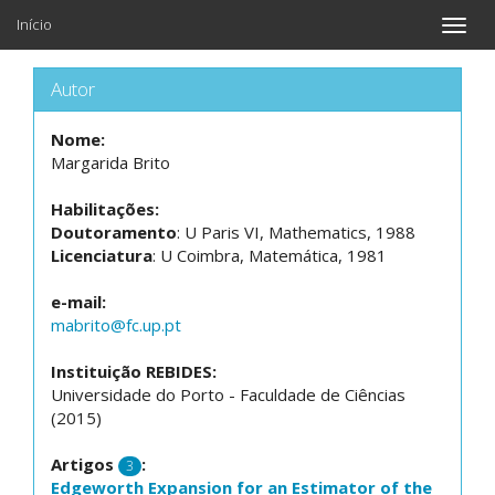
Início
Toggle
naviga
Autor
Nome:
Margarida Brito
Habilitações:
Doutoramento
: U Paris VI, Mathematics, 1988
Licenciatura
: U Coimbra, Matemática, 1981
e-mail:
mabrito@fc.up.pt
Instituição REBIDES:
Universidade do Porto - Faculdade de Ciências
(2015)
Artigos
:
3
Edgeworth Expansion for an Estimator of the