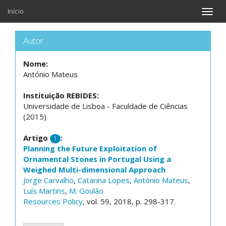
Início
Toggle
naviga
Autor
Nome:
António Mateus
Instituição REBIDES:
Universidade de Lisboa - Faculdade de Ciências
(2015)
Artigo
:
1
Planning the Future Exploitation of
Ornamental Stones in Portugal Using a
Weighed Multi-dimensional Approach
Jorge Carvalho
,
Catarina Lopes
,
António Mateus
,
Luís Martins
,
M. Goulão
Resources Policy
, vol. 59, 2018, p. 298-317.