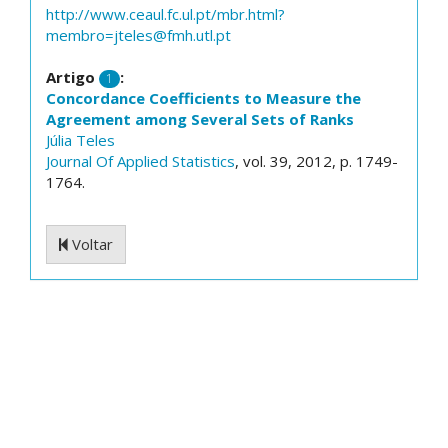
http://www.ceaul.fc.ul.pt/mbr.html?
membro=jteles@fmh.utl.pt
Artigo
:
1
Concordance Coefficients to Measure the
Agreement among Several Sets of Ranks
Júlia Teles
Journal Of Applied Statistics
, vol. 39, 2012, p. 1749-
1764.
Voltar