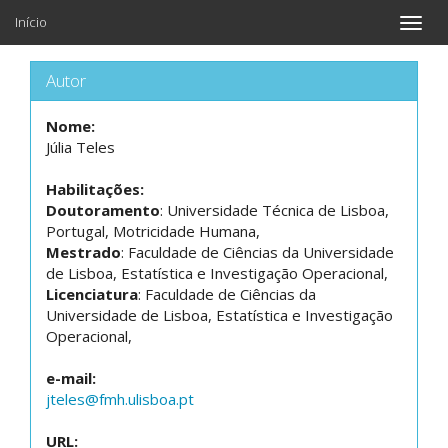
Início
Toggle
naviga
Autor
Nome:
Júlia Teles
Habilitações:
Doutoramento
: Universidade Técnica de Lisboa,
Portugal, Motricidade Humana,
Mestrado
: Faculdade de Ciências da Universidade
de Lisboa, Estatística e Investigação Operacional,
Licenciatura
: Faculdade de Ciências da
Universidade de Lisboa, Estatística e Investigação
Operacional,
e-mail:
jteles@fmh.ulisboa.pt
URL: