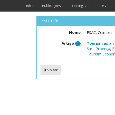
Início
Publicações
Rankings
Sobre
Instituição
Nome:
ESAC, Coimbra
Artigo
:
Tourism as an
1
Sara Proença
,
E
Tourism Econo
Voltar