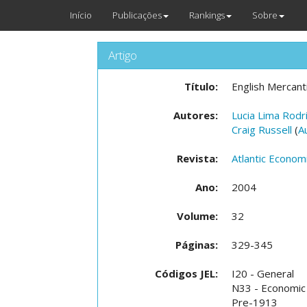
Início
Publicações
Rankings
Sobre
Artigo
Título:
English Mercant
Autores:
Lucia Lima Rodr
Craig Russell
(
A
Revista:
Atlantic Economi
Ano:
2004
Volume:
32
Páginas:
329-345
Códigos JEL:
I20 - General
N33 - Economic
Pre-1913