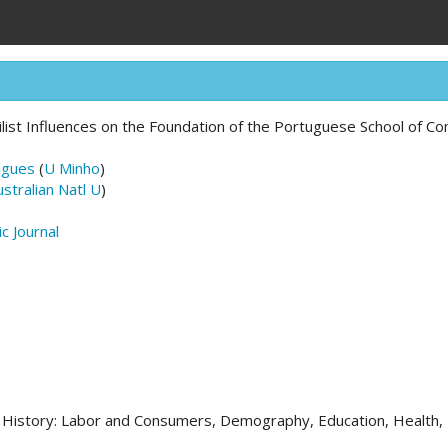
ilist Influences on the Foundation of the Portuguese School of 
igues
(
U Minho
)
ustralian Natl U
)
c Journal
 History: Labor and Consumers, Demography, Education, Health,