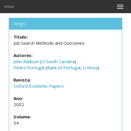
Início
Toggle
naviga
Artigo
Título:
Job Search Methods and Outcomes
Autores:
John Addison
(
U South Carolina
)
Pedro Portugal
(
Bank of Portugal
,
U Nova
)
Revista:
Oxford Economic Papers
Ano:
2002
Volume:
54