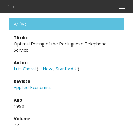
Início
Toggle
naviga
Artigo
Título:
Optimal Pricing of the Portuguese Telephone
Service
Autor:
Luis Cabral
(
U Nova
,
Stanford U
)
Revista:
Applied Economics
Ano:
1990
Volume:
22