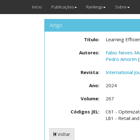
Início
Publicações
Rankings
Sobre
Artigo
Título:
Learning Effici
Autores:
Fabio Neves-Mo
Pedro Amorim
(
Revista:
International J
Ano:
2024
Volume:
267
Códigos JEL:
C61 - Optimiza
L81 - Retail a
Voltar