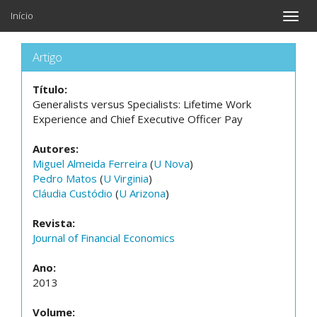
Início
Toggle
naviga
Artigo
Título:
Generalists versus Specialists: Lifetime Work
Experience and Chief Executive Officer Pay
Autores:
Miguel Almeida Ferreira
(
U Nova
)
Pedro Matos
(
U Virginia
)
Cláudia Custódio
(
U Arizona
)
Revista:
Journal of Financial Economics
Ano:
2013
Volume: