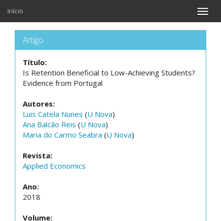
Início
Toggle
naviga
Artigo
Título:
Is Retention Beneficial to Low-Achieving Students?
Evidence from Portugal
Autores:
Luis Catela Nunes
(
U Nova
)
Ana Balcão Reis
(
U Nova
)
Maria do Carmo Seabra
(
U Nova
)
Revista:
Applied Economics
Ano:
2018
Volume: