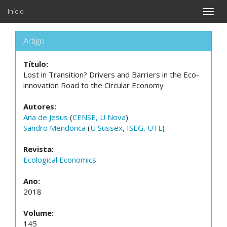
Início
Toggle
naviga
Artigo
Título:
Lost in Transition? Drivers and Barriers in the Eco-
innovation Road to the Circular Economy
Autores:
Ana de Jesus
(
CENSE, U Nova
)
Sandro Mendonca
(
U Sussex
,
ISEG, UTL
)
Revista:
Ecological Economics
Ano:
2018
Volume:
145