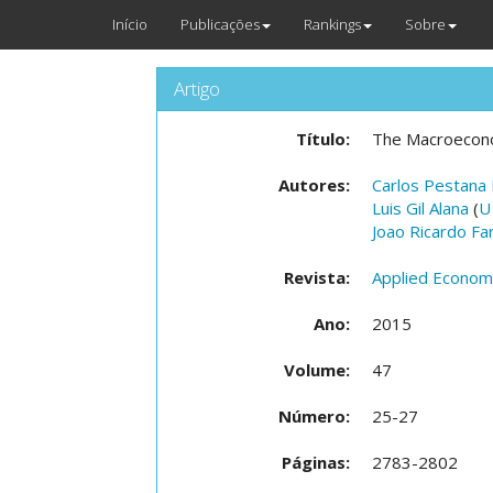
Início
Publicações
Rankings
Sobre
Artigo
Título:
The Macroecono
Autores:
Carlos Pestana
Luis Gil Alana
(
U
Joao Ricardo Far
Revista:
Applied Econom
Ano:
2015
Volume:
47
Número:
25-27
Páginas:
2783-2802