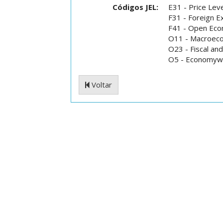
Códigos JEL:
E31 - Price Level
F31 - Foreign 
F41 - Open Ec
O11 - Macroeco
O23 - Fiscal an
O5 - Economywi
Voltar