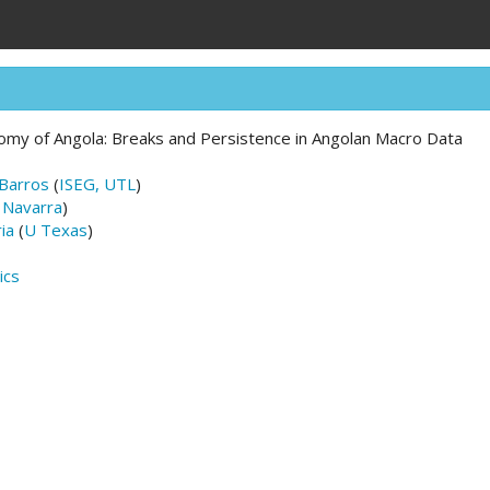
my of Angola: Breaks and Persistence in Angolan Macro Data
 Barros
(
ISEG, UTL
)
 Navarra
)
ia
(
U Texas
)
ics