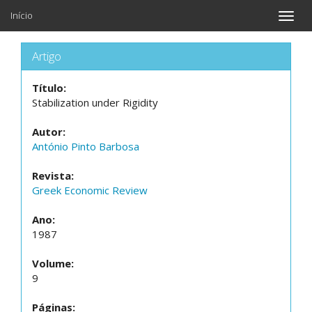
Início
Toggle
naviga
Artigo
Título:
Stabilization under Rigidity
Autor:
António Pinto Barbosa
Revista:
Greek Economic Review
Ano:
1987
Volume:
9
Páginas: