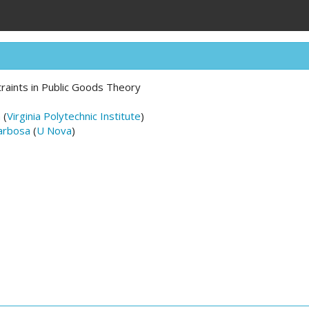
raints in Public Goods Theory
n
(
Virginia Polytechnic Institute
)
arbosa
(
U Nova
)