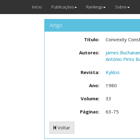
Início
Publicações
Rankings
Sobre
Artigo
Título:
Convexity Const
Autores:
James Buchana
António Pinto B
Revista:
Kyklos
Ano:
1980
Volume:
33
Páginas:
63-75
Voltar