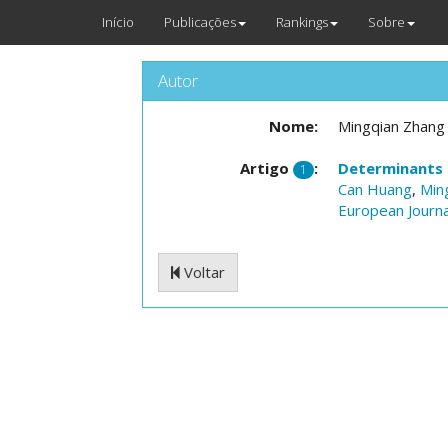
Início
Publicações
Rankings
Sobre
Autor
Nome:
Mingqian Zhang
Artigo
:
Determinants o
1
Can Huang
,
Min
European Journ
Voltar