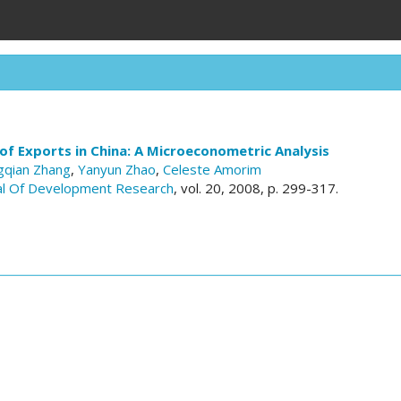
f Exports in China: A Microeconometric Analysis
gqian Zhang
,
Yanyun Zhao
,
Celeste Amorim
al Of Development Research
, vol. 20, 2008, p. 299-317.