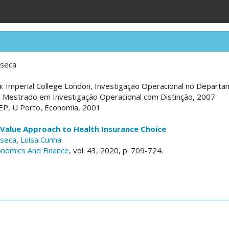
nseca
o
: Imperial College London, Investigação Operacional no Departa
E, Mestrado em Investigação Operacional com Distinção, 2007
FEP, U Porto, Economia, 2001
 Value Approach to Health Insurance Choice
nseca
,
Luísa Cunha
onomics And Finance
, vol. 43, 2020, p. 709-724.