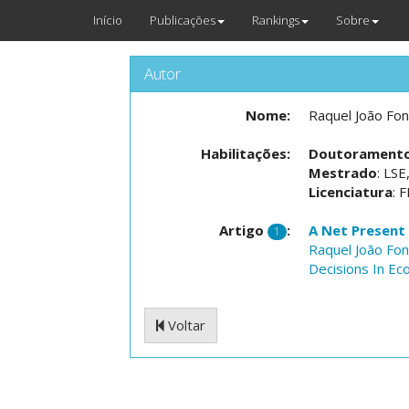
Início
Publicações
Rankings
Sobre
Autor
Nome:
Raquel João Fo
Habilitações:
Doutorament
Mestrado
: LS
Licenciatura
: 
Artigo
:
A Net Present
1
Raquel João Fo
Decisions In Ec
Voltar