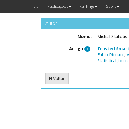
Início
Publicações
Rankings
Sobre
Autor
Nome:
Michail Skaliotis
Artigo
:
Trusted Smart 
1
Fabio Ricciato
,
A
Statistical Jour
Voltar