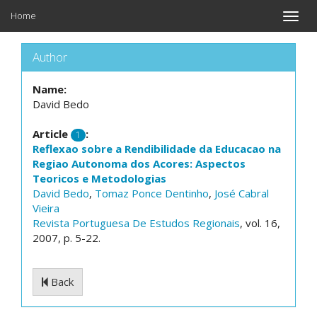
Home
Toggle
naviga
Author
Name:
David Bedo
Article
:
1
Reflexao sobre a Rendibilidade da Educacao na
Regiao Autonoma dos Acores: Aspectos
Teoricos e Metodologias
David Bedo
,
Tomaz Ponce Dentinho
,
José Cabral
Vieira
Revista Portuguesa De Estudos Regionais
, vol. 16,
2007, p. 5-22.
Back