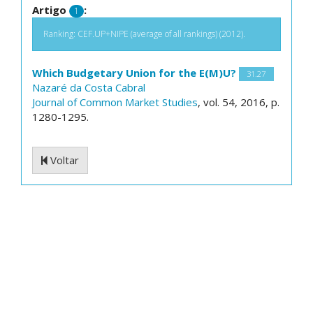
Artigo
:
1
Ranking: CEF.UP+NIPE (average of all rankings) (2012).
Which Budgetary Union for the E(M)U?
31.27
Nazaré da Costa Cabral
Journal of Common Market Studies
, vol. 54, 2016, p.
1280-1295.
Voltar