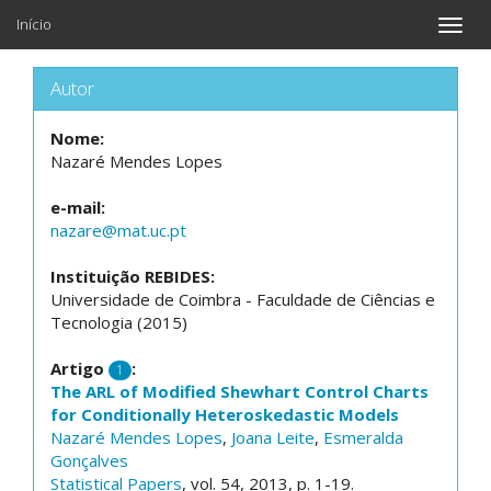
Início
Toggle
naviga
Autor
Nome:
Nazaré Mendes Lopes
e-mail:
nazare@mat.uc.pt
Instituição REBIDES:
Universidade de Coimbra - Faculdade de Ciências e
Tecnologia (2015)
Artigo
:
1
The ARL of Modified Shewhart Control Charts
for Conditionally Heteroskedastic Models
Nazaré Mendes Lopes
,
Joana Leite
,
Esmeralda
Gonçalves
Statistical Papers
, vol. 54, 2013, p. 1-19.