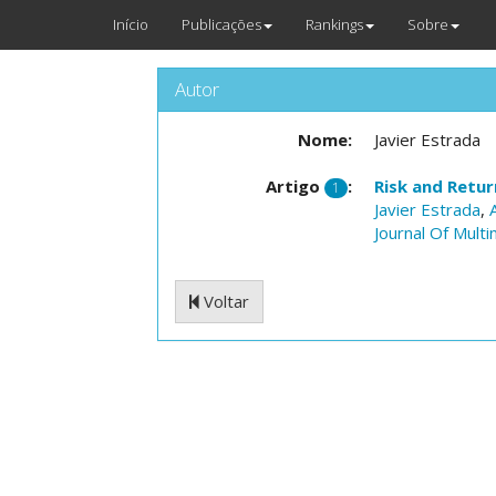
Início
Publicações
Rankings
Sobre
Autor
Nome:
Javier Estrada
Artigo
:
Risk and Retur
1
Javier Estrada
,
Journal Of Mult
Voltar