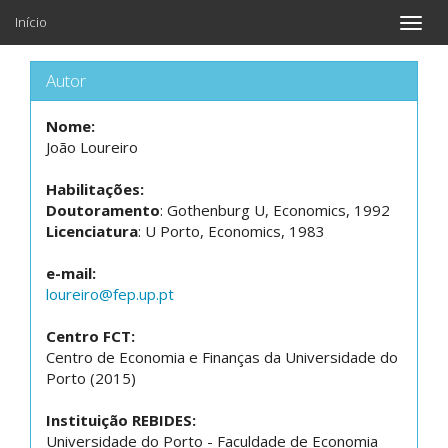
Início
Toggle
naviga
Autor
Nome:
João Loureiro
Habilitações:
Doutoramento
: Gothenburg U, Economics, 1992
Licenciatura
: U Porto, Economics, 1983
e-mail:
loureiro@fep.up.pt
Centro FCT:
Centro de Economia e Finanças da Universidade do
Porto (2015)
Instituição REBIDES:
Universidade do Porto - Faculdade de Economia