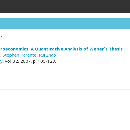
e
croeconomics: A Quantitative Analysis of Weber´s Thesis
i
,
Stephen Parente
,
Rui Zhao
ry
, vol. 32, 2007, p. 105-123.