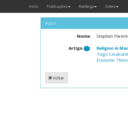
Início
Publicações
Rankings
Sobre
Autor
Nome:
Stephen Parent
Artigo
:
Religion in Ma
1
Tiago Cavalcant
Economic Theo
Voltar