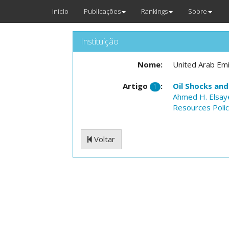
Início
Publicações
Rankings
Sobre
Instituição
Nome:
United Arab Em
Artigo
:
Oil Shocks and
1
Ahmed H. Elsay
Resources Poli
Voltar