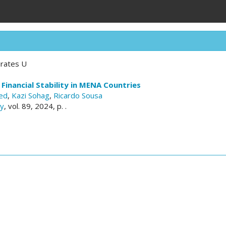
irates U
 Financial Stability in MENA Countries
ed
,
Kazi Sohag
,
Ricardo Sousa
cy
, vol. 89, 2024, p. .