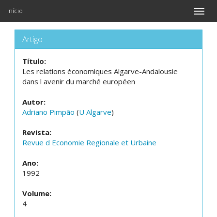
Início
Toggle
naviga
Artigo
Título:
Les relations économiques Algarve-Andalousie
dans l avenir du marché européen
Autor:
Adriano Pimpão
(
U Algarve
)
Revista:
Revue d Economie Regionale et Urbaine
Ano:
1992
Volume:
4