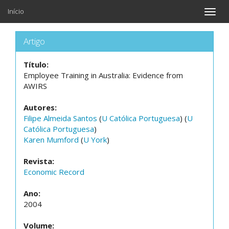
Início
Toggle
naviga
Artigo
Título:
Employee Training in Australia: Evidence from
AWIRS
Autores:
Filipe Almeida Santos
(
U Católica Portuguesa
) (
U
Católica Portuguesa
)
Karen Mumford
(
U York
)
Revista:
Economic Record
Ano:
2004
Volume: