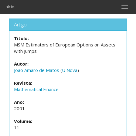
Início
Toggle
naviga
Artigo
Título:
MSM Estimators of European Options on Assets
with Jumps
Autor:
João Amaro de Matos
(
U Nova
)
Revista:
Mathematical Finance
Ano:
2001
Volume:
11