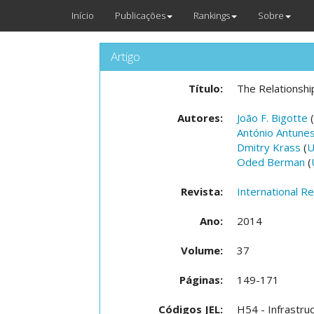
Início
Publicações
Rankings
Sobre
Artigo
Título:
The Relationshi
Autores:
João F. Bigotte
(
António Antune
Dmitry Krass
(
U
Oded Berman
(
Revista:
International R
Ano:
2014
Volume:
37
Páginas:
149-171
Códigos JEL:
H54 - Infrastru