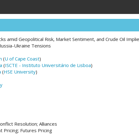
ks amid Geopolitical Risk, Market Sentiment, and Crude Oil Implie
 Russia-Ukraine Tensions
n
(
U of Cape Coast
)
a
(
ISCTE - Instituto Universitário de Lisboa
)
a
(
HSE University
)
cy
onflict Resolution; Alliances
 Pricing; Futures Pricing