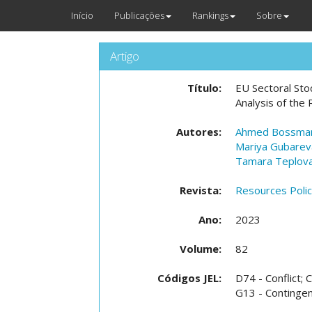
Início
Publicações
Rankings
Sobre
Artigo
Título:
EU Sectoral Stoc
Analysis of the
Autores:
Ahmed Bossma
Mariya Gubarev
Tamara Teplov
Revista:
Resources Poli
Ano:
2023
Volume:
82
Códigos JEL:
D74 - Conflict; C
G13 - Contingent