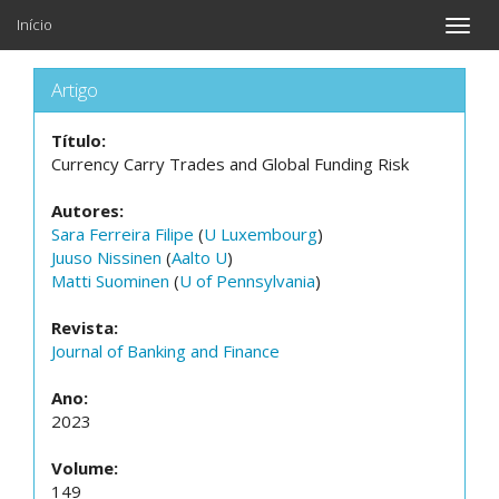
Início
Toggle
naviga
Artigo
Título:
Currency Carry Trades and Global Funding Risk
Autores:
Sara Ferreira Filipe
(
U Luxembourg
)
Juuso Nissinen
(
Aalto U
)
Matti Suominen
(
U of Pennsylvania
)
Revista:
Journal of Banking and Finance
Ano:
2023
Volume:
149