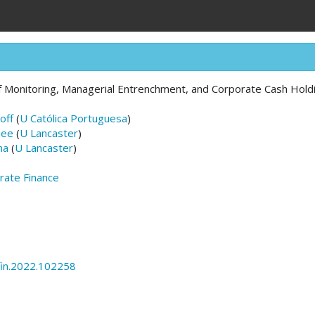
f Monitoring, Managerial Entrenchment, and Corporate Cash Hold
off
(
U Católica Portuguesa
)
jee
(
U Lancaster
)
na
(
U Lancaster
)
orate Finance
fin.2022.102258