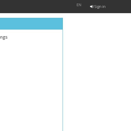
EN
Sign in
ings