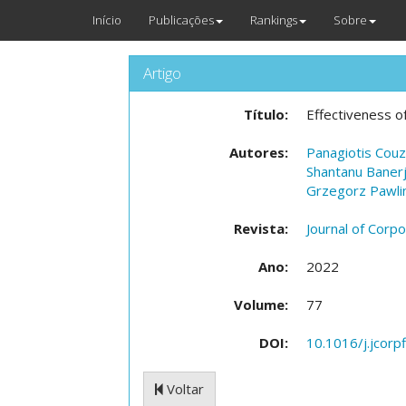
Início
Publicações
Rankings
Sobre
Artigo
Título:
Effectiveness o
Autores:
Panagiotis Couz
Shantanu Baner
Grzegorz Pawli
Revista:
Journal of Corp
Ano:
2022
Volume:
77
DOI:
10.1016/j.jcorp
Voltar