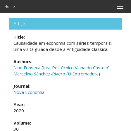
Home
Toggle
naviga
Article
Title:
Causalidade em economia com séries temporais:
uma visita guiada desde a Antiguidade Clássica.
Authors:
Nino Fonseca
(
Inst Politécnico Viana do Castelo
)
Marcelino Sánchez-Rivero
(
U Extremadura
)
Journal:
Nova Economia
Year:
2020
Volume:
30