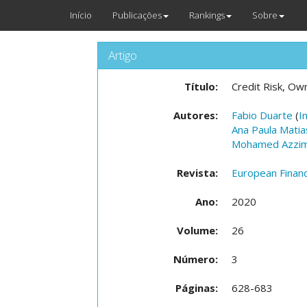
Início
Publicações
Rankings
Sobre
Artigo
Título:
Credit Risk, Own
Autores:
Fabio Duarte
(
I
Ana Paula Mati
Mohamed Azzim
Revista:
European Finan
Ano:
2020
Volume:
26
Número:
3
Páginas:
628-683