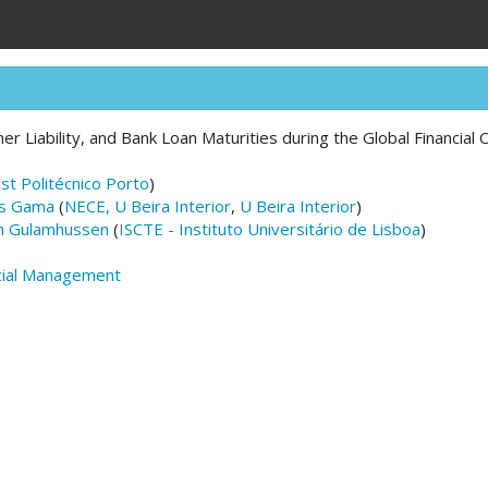
er Liability, and Bank Loan Maturities during the Global Financial C
nst Politécnico Porto
)
as Gama
(
NECE, U Beira Interior
,
U Beira Interior
)
 Gulamhussen
(
ISCTE - Instituto Universitário de Lisboa
)
cial Management