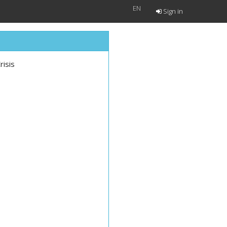
EN
Sign in
risis