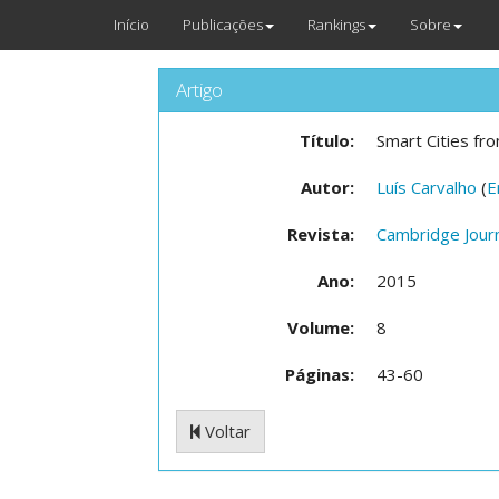
Início
Publicações
Rankings
Sobre
Artigo
Título:
Smart Cities fr
Autor:
Luís Carvalho
(
E
Revista:
Cambridge Journ
Ano:
2015
Volume:
8
Páginas:
43-60
Voltar